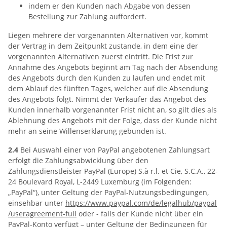
indem er den Kunden nach Abgabe von dessen
Bestellung zur Zahlung auffordert.
Liegen mehrere der vorgenannten Alternativen vor, kommt
der Vertrag in dem Zeitpunkt zustande, in dem eine der
vorgenannten Alternativen zuerst eintritt. Die Frist zur
Annahme des Angebots beginnt am Tag nach der Absendung
des Angebots durch den Kunden zu laufen und endet mit
dem Ablauf des fünften Tages, welcher auf die Absendung
des Angebots folgt. Nimmt der Verkäufer das Angebot des
Kunden innerhalb vorgenannter Frist nicht an, so gilt dies als
Ablehnung des Angebots mit der Folge, dass der Kunde nicht
mehr an seine Willenserklärung gebunden ist.
2.4
Bei Auswahl einer von PayPal angebotenen Zahlungsart
erfolgt die Zahlungsabwicklung über den
Zahlungsdienstleister PayPal (Europe) S.à r.l. et Cie, S.C.A., 22-
24 Boulevard Royal, L-2449 Luxemburg (im Folgenden:
„PayPal“), unter Geltung der PayPal-Nutzungsbedingungen,
einsehbar unter
https://www.paypal.com
/de
/legalhub
/paypal
/useragreement-full
oder - falls der Kunde nicht über ein
PayPal-Konto verfügt – unter Geltung der Bedingungen für