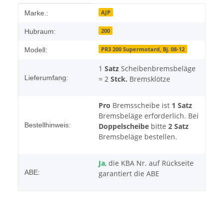
Produkteigenschaft
Wert
AJP
Marke.:
200
Hubraum:
PR3 200 Supermotard, Bj. 08-12
Modell:
1
Satz
Scheibenbremsbeläge
Lieferumfang:
= 2
Stck.
Bremsklötze
Pro
Bremsscheibe ist
1 Satz
Bremsbeläge erforderlich. Bei
Bestellhinweis:
Doppelscheibe
bitte
2 Satz
Bremsbeläge bestellen.
Ja
, die KBA Nr. auf Rückseite
ABE:
garantiert die ABE