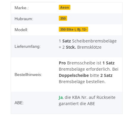
Produkteigenschaft
Wert
Aeon
Marke.:
350
Hubraum:
350 Elite i, Bj. 12-
Modell:
1
Satz
Scheibenbremsbeläge
Lieferumfang:
= 2
Stck.
Bremsklötze
Pro
Bremsscheibe ist
1 Satz
Bremsbeläge erforderlich. Bei
Bestellhinweis:
Doppelscheibe
bitte
2 Satz
Bremsbeläge bestellen.
Ja
, die KBA Nr. auf Rückseite
ABE:
garantiert die ABE