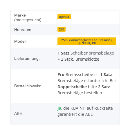
Produkteigenschaft
Wert
Marke
Aprilia
(meistgesucht):
250
Hubraum:
250 Leonardo(Grimeca Bremse),
Modell:
Bj. 99-01, PD
1
Satz
Scheibenbremsbeläge
Lieferumfang:
= 2
Stck.
Bremsklötze
Pro
Bremsscheibe ist
1 Satz
Bremsbeläge erforderlich. Bei
Bestellhinweis:
Doppelscheibe
bitte
2 Satz
Bremsbeläge bestellen.
Ja
, die KBA Nr. auf Rückseite
ABE:
garantiert die ABE