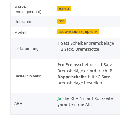
Produkteigenschaft
Wert
Marke
Aprilia
(meistgesucht):
300
Hubraum:
300 Atlantic i.e., Bj. 10-11
Modell:
1
Satz
Scheibenbremsbeläge
Lieferumfang:
= 2
Stck.
Bremsklötze
Pro
Bremsscheibe ist
1 Satz
Bremsbeläge erforderlich. Bei
Bestellhinweis:
Doppelscheibe
bitte
2 Satz
Bremsbeläge bestellen.
Ja
, die KBA Nr. auf Rückseite
ABE:
garantiert die ABE