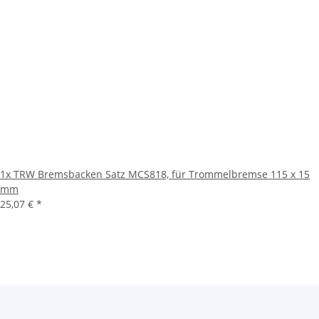
1x
TRW Bremsbacken Satz MCS818, für Trommelbremse 115 x 15
mm
25,07 €
*