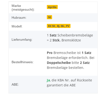
Produkteigenschaft
Wert
Marke
Aprilia
(meistgesucht):
50
Hubraum:
RX 50 , Bj. 06-, PV
Modell:
1
Satz
Scheibenbremsbeläge
Lieferumfang:
= 2
Stck.
Bremsklötze
Pro
Bremsscheibe ist
1 Satz
Bremsbeläge erforderlich. Bei
Bestellhinweis:
Doppelscheibe
bitte
2 Satz
Bremsbeläge bestellen.
Ja
, die KBA Nr. auf Rückseite
ABE:
garantiert die ABE