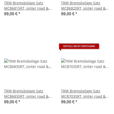
TRW Bremsbeläge Satz
TRW Bremsbeläge Satz
MCB681SRT, sinter road &
MCB682SRT, sinter road &
track, mit ABE - aktuell
track, mit ABE - aktuell
99,00 €
*
99,00 €
*
ausverkauft -
ausverkauft -
AKTUELL NICHT VERFÜGBAR
TRW Bremsbeläge Satz
TRW Bremsbeläge Satz
MCB683SRT, sinter road &
MCB703SRT, sinter road &
track, mit ABE - aktuell
track, mit ABE - aktuell
99,00 €
*
99,00 €
*
ausverkauft -
ausverkauft -