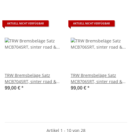
AKTUELL NICHT VERFÜGBAR
AKTUELL NICHT VERFÜGBAR
TRW Bremsbeläge Satz
TRW Bremsbeläge Satz
MCB704SRT, sinter road &
MCB706SRT, sinter road &
track, mit ABE - aktuell
track, mit ABE - aktuell
99,00 €
*
99,00 €
*
ausverkauft -
ausverkauft -
Artikel 1 - 10 von 28