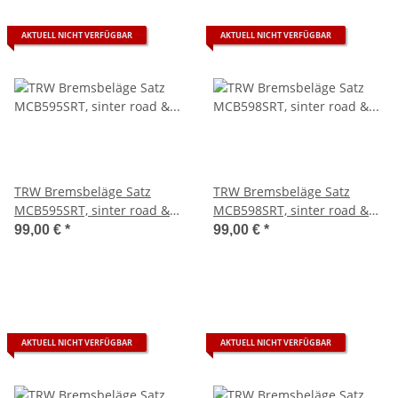
AKTUELL NICHT VERFÜGBAR
AKTUELL NICHT VERFÜGBAR
TRW Bremsbeläge Satz
TRW Bremsbeläge Satz
MCB595SRT, sinter road &
MCB598SRT, sinter road &
track, mit ABE - aktuell
track, mit ABE - aktuell
99,00 €
*
99,00 €
*
ausverkauft -
ausverkauft -
AKTUELL NICHT VERFÜGBAR
AKTUELL NICHT VERFÜGBAR