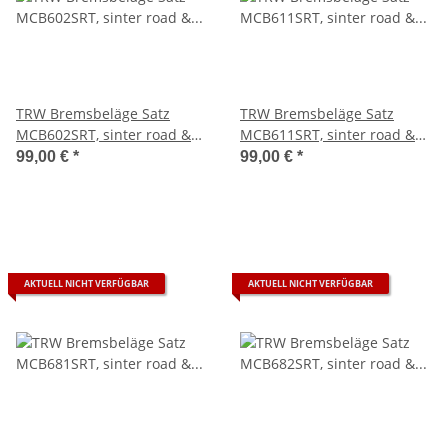
TRW Bremsbeläge Satz
TRW Bremsbeläge Satz
MCB602SRT, sinter road &
MCB611SRT, sinter road &
track, mit ABE - aktuell
track, mit ABE - aktuell
99,00 €
*
99,00 €
*
ausverkauft -
ausverkauft -
AKTUELL NICHT VERFÜGBAR
AKTUELL NICHT VERFÜGBAR