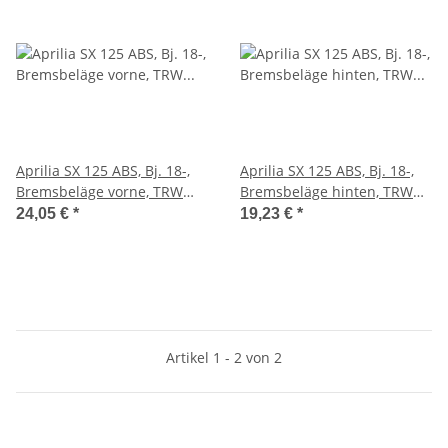
Aprilia SX 125 ABS, Bj. 18-,
Aprilia SX 125 ABS, Bj. 18-,
Bremsbeläge vorne, TRW
Bremsbeläge hinten, TRW
Lucas MCB582, Organic
Lucas MCB519, Organic
24,05 €
*
19,23 €
*
Allround
Allround
Artikel 1 - 2 von 2