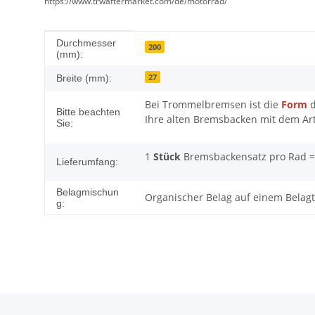
https://www.trwaftermarket.com/de/motorrad/
Produkteigenschaft
Wert
Durchmesser
200
(mm):
27
Breite (mm):
Bei Trommelbremsen ist die
Form
d
Bitte beachten
Ihre alten Bremsbacken mit dem Arti
Sie:
1
Stück
Bremsbackensatz pro Rad 
Lieferumfang:
Belagmischun
Organischer Belag auf einem Belagt
g: