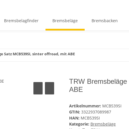
Bremsbelagfinder
Bremsbeläge
Bremsbacken
 Satz MCB539SI, sinter offroad, mit ABE
TRW Bremsbeläge Sa
ABE
Artikelnummer:
MCB539SI
GTIN:
3322937089987
HAN:
MCB539SI
Kategorie:
Bremsbeläge