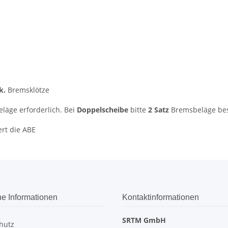
k.
Bremsklötze
äge erforderlich. Bei
Doppelscheibe
bitte
2 Satz
Bremsbeläge bes
ert die ABE
he Informationen
Kontaktinformationen
SRTM GmbH
hutz