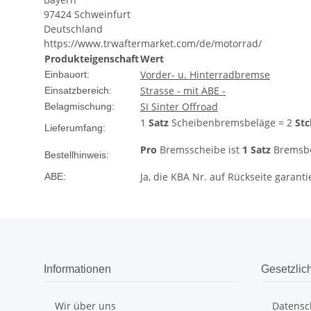
97424 Schweinfurt
Deutschland
https://www.trwaftermarket.com/de/motorrad/
Produkteigenschaft
Wert
Vorder- u. Hinterradbremse
Einbauort:
Strasse - mit ABE -
Einsatzbereich:
SI Sinter Offroad
Belagmischung:
1
Satz
Scheibenbremsbeläge = 2
Stc
Lieferumfang:
Pro
Bremsscheibe ist
1 Satz
Bremsbel
Bestellhinweis:
Ja, die KBA Nr. auf Rückseite garanti
ABE:
Informationen
Gesetzlic
Wir über uns
Datensc