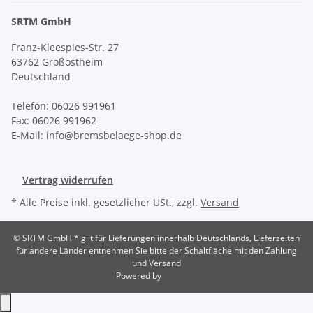
SRTM GmbH
Franz-Kleespies-Str. 27
63762 Großostheim
Deutschland
Telefon: 06026 991961
Fax: 06026 991962
E-Mail: info@bremsbelaege-shop.de
Vertrag widerrufen
* Alle Preise inkl. gesetzlicher USt., zzgl.
Versand
© SRTM GmbH
* gilt für Lieferungen innerhalb Deutschlands, Lieferzeiten
für andere Länder entnehmen Sie bitte der Schaltfläche mit den Zahlung
und Versand
Powered by
JTL-Shop