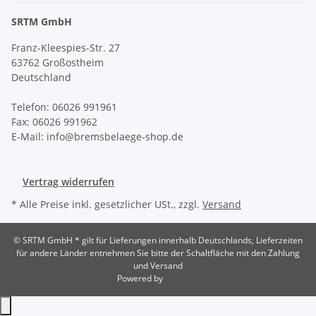
SRTM GmbH
Franz-Kleespies-Str. 27
63762 Großostheim
Deutschland
Telefon: 06026 991961
Fax: 06026 991962
E-Mail: info@bremsbelaege-shop.de
Vertrag widerrufen
* Alle Preise inkl. gesetzlicher USt., zzgl.
Versand
© SRTM GmbH
* gilt für Lieferungen innerhalb Deutschlands, Lieferzeiten
für andere Länder entnehmen Sie bitte der Schaltfläche mit den Zahlung
und Versand
Powered by
JTL-Shop