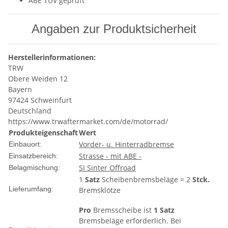
ABE TÜV geprüft
Angaben zur Produktsicherheit
Herstellerinformationen:
TRW
Obere Weiden 12
Bayern
97424 Schweinfurt
Deutschland
https://www.trwaftermarket.com/de/motorrad/
Produkteigenschaft
Wert
Vorder- u. Hinterradbremse
Einbauort:
Strasse - mit ABE -
Einsatzbereich:
SI Sinter Offroad
Belagmischung:
1
Satz
Scheibenbremsbeläge = 2
Stck.
Lieferumfang:
Bremsklötze
Pro
Bremsscheibe ist
1 Satz
Bremsbeläge erforderlich. Bei