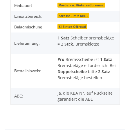
Produkteigenschaft
Wert
Vorder- u. Hinterradbremse
Einbauort:
Strasse - mit ABE -
Einsatzbereich:
SI Sinter Offroad
Belagmischung:
1
Satz
Scheibenbremsbeläge
Lieferumfang:
= 2
Stck.
Bremsklötze
Pro
Bremsscheibe ist
1 Satz
Bremsbeläge erforderlich. Bei
Bestellhinweis:
Doppelscheibe
bitte
2 Satz
Bremsbeläge bestellen.
Ja, die KBA Nr. auf Rückseite
ABE:
garantiert die ABE