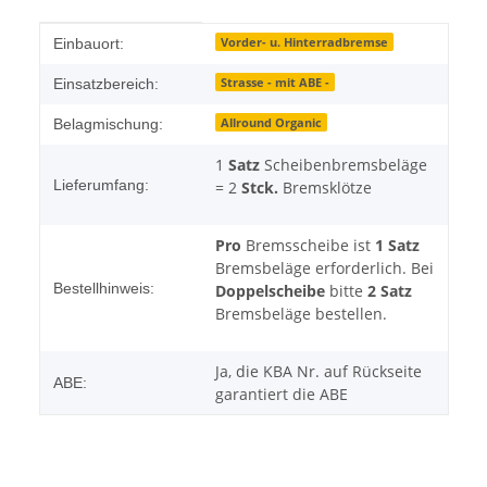
Produkteigenschaft
Wert
Vorder- u. Hinterradbremse
Einbauort:
Strasse - mit ABE -
Einsatzbereich:
Allround Organic
Belagmischung:
1
Satz
Scheibenbremsbeläge
Lieferumfang:
= 2
Stck.
Bremsklötze
Pro
Bremsscheibe ist
1 Satz
Bremsbeläge erforderlich. Bei
Bestellhinweis:
Doppelscheibe
bitte
2 Satz
Bremsbeläge bestellen.
Ja, die KBA Nr. auf Rückseite
ABE:
garantiert die ABE