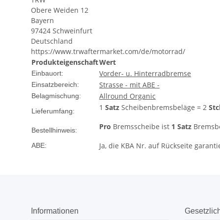
Obere Weiden 12
Bayern
97424 Schweinfurt
Deutschland
https://www.trwaftermarket.com/de/motorrad/
Produkteigenschaft
Wert
Vorder- u. Hinterradbremse
Einbauort:
Strasse - mit ABE -
Einsatzbereich:
Allround Organic
Belagmischung:
1
Satz
Scheibenbremsbeläge = 2
Stc
Lieferumfang:
Pro
Bremsscheibe ist
1 Satz
Bremsbel
Bestellhinweis:
Ja, die KBA Nr. auf Rückseite garanti
ABE:
Informationen
Gesetzlic