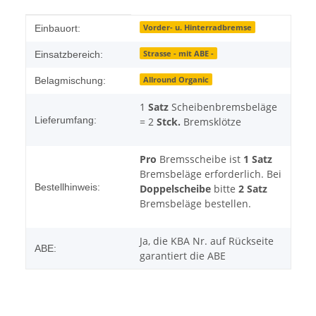
Produkteigenschaft
Wert
Vorder- u. Hinterradbremse
Einbauort:
Strasse - mit ABE -
Einsatzbereich:
Allround Organic
Belagmischung:
1
Satz
Scheibenbremsbeläge
Lieferumfang:
= 2
Stck.
Bremsklötze
Pro
Bremsscheibe ist
1 Satz
Bremsbeläge erforderlich. Bei
Bestellhinweis:
Doppelscheibe
bitte
2 Satz
Bremsbeläge bestellen.
Ja, die KBA Nr. auf Rückseite
ABE:
garantiert die ABE