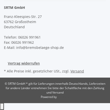
SRTM GmbH
Franz-Kleespies-Str. 27
63762 Großostheim
Deutschland
Telefon: 06026 991961
Fax: 06026 991962
E-Mail: info@bremsbelaege-shop.de
Vertrag widerrufen
* Alle Preise inkl. gesetzlicher USt., zzgl.
Versand
© SRTM GmbH
* gilt für Lieferungen innerhalb Deutschlands, Lieferzeiten
für andere Länder entnehmen Sie bitte der Schaltfläche mit den Zahlung
und Versand
Powered by
JTL-Shop