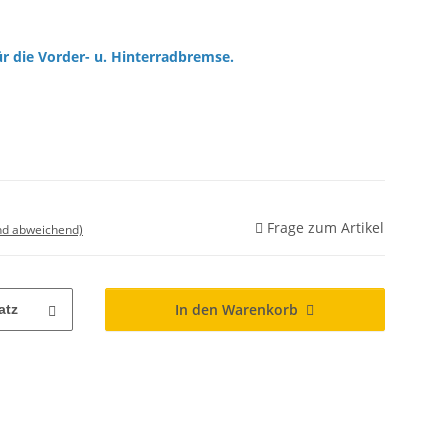
r die Vorder- u. Hinterradbremse.
Frage zum Artikel
nd abweichend)
In den Warenkorb
atz