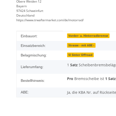
Obere Weiden 12
Bayern
97424 Schweinfurt
Deutschland
https://www.trwaftermarket.com/de/motorrad/
Produkteigenschaft
Wert
Vorder- u. Hinterradbremse
Einbauort:
Strasse - mit ABE -
Einsatzbereich:
SI Sinter Offroad
Belagmischung:
1
Satz
Scheibenbremsbeläg
Lieferumfang:
Pro
Bremsscheibe ist
1 Satz
Bestellhinweis:
Ja, die KBA Nr. auf Rückseit
ABE: