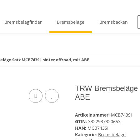
Bremsbelagfinder
Bremsbeläge
Bremsbacken
äge Satz MCB743SI, sinter offroad, mit ABE
TRW Bremsbeläge Sa
ABE
Artikelnummer:
MCB743SI
GTIN:
3322937320653
HAN:
MCB743SI
Kategorie:
Bremsbeläge