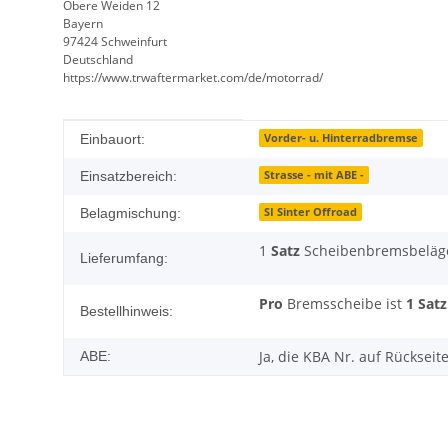
Obere Weiden 12
Bayern
97424 Schweinfurt
Deutschland
https://www.trwaftermarket.com/de/motorrad/
Produkteigenschaft
Wert
Vorder- u. Hinterradbremse
Einbauort:
Strasse - mit ABE -
Einsatzbereich:
SI Sinter Offroad
Belagmischung:
1
Satz
Scheibenbremsbeläg
Lieferumfang:
Pro
Bremsscheibe ist
1 Satz
Bestellhinweis:
Ja, die KBA Nr. auf Rückseit
ABE: