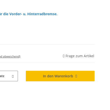
r die Vorder- u. Hinterradbremse.
Frage zum Artikel
nd abweichend)
In den Warenkorb
atz