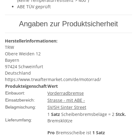
(keine Temperaturresistenz > 400°)
ABE TÜV geprüft
Angaben zur Produktsicherheit
Herstellerinformationen:
TRW
Obere Weiden 12
Bayern
97424 Schweinfurt
Deutschland
https://www.trwaftermarket.com/de/motorrad/
Produkteigenschaft
Wert
Vorderradbremse
Einbauort:
Strasse - mit ABE -
Einsatzbereich:
SV/SH Sinter Street
Belagmischung:
1
Satz
Scheibenbremsbeläge = 2
Stck.
Lieferumfang:
Bremsklötze
Pro
Bremsscheibe ist
1 Satz