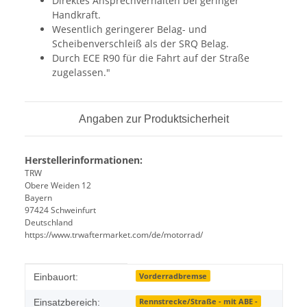
Direktes Ansprechverhalten bei geringer
Handkraft.
Wesentlich geringerer Belag- und
Scheibenverschleiß als der SRQ Belag.
Durch ECE R90 für die Fahrt auf der Straße
zugelassen."
Angaben zur Produktsicherheit
Herstellerinformationen:
TRW
Obere Weiden 12
Bayern
97424 Schweinfurt
Deutschland
https://www.trwaftermarket.com/de/motorrad/
Produkteigenschaft
Wert
Vorderradbremse
Einbauort:
Rennstrecke/Straße - mit ABE -
Einsatzbereich: