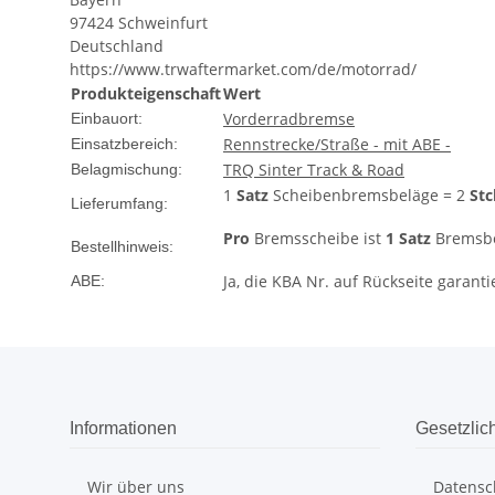
97424 Schweinfurt
Deutschland
https://www.trwaftermarket.com/de/motorrad/
Produkteigenschaft
Wert
Vorderradbremse
Einbauort:
Rennstrecke/Straße - mit ABE -
Einsatzbereich:
TRQ Sinter Track & Road
Belagmischung:
1
Satz
Scheibenbremsbeläge = 2
Stc
Lieferumfang:
Pro
Bremsscheibe ist
1 Satz
Bremsbel
Bestellhinweis:
Ja, die KBA Nr. auf Rückseite garanti
ABE:
Informationen
Gesetzlic
Wir über uns
Datensc