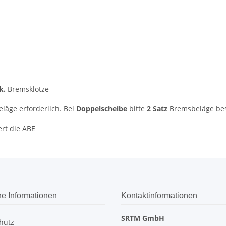
k.
Bremsklötze
äge erforderlich. Bei
Doppelscheibe
bitte
2 Satz
Bremsbeläge bes
ert die ABE
he Informationen
Kontaktinformationen
SRTM GmbH
hutz