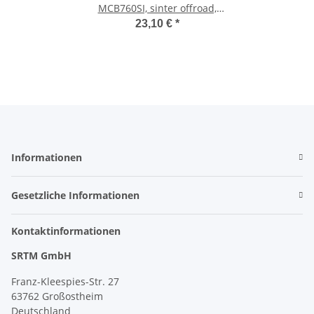
MCB760SI, sinter offroad,
mit ABE
23,10 €
*
Informationen
Gesetzliche Informationen
Kontaktinformationen
SRTM GmbH
Franz-Kleespies-Str. 27
63762 Großostheim
Deutschland