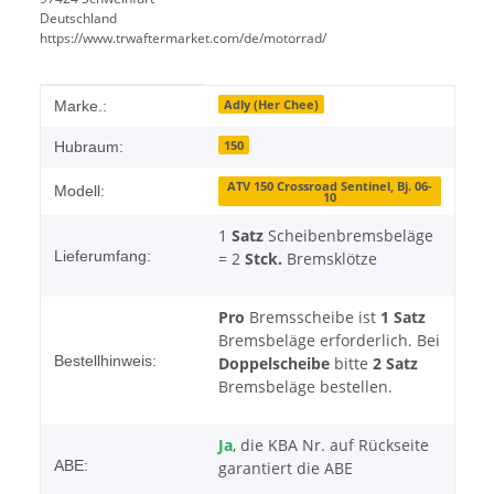
Deutschland
https://www.trwaftermarket.com/de/motorrad/
Produkteigenschaft
Wert
Adly (Her Chee)
Marke.:
150
Hubraum:
ATV 150 Crossroad Sentinel, Bj. 06-
Modell:
10
1
Satz
Scheibenbremsbeläge
Lieferumfang:
= 2
Stck.
Bremsklötze
Pro
Bremsscheibe ist
1 Satz
Bremsbeläge erforderlich. Bei
Bestellhinweis:
Doppelscheibe
bitte
2 Satz
Bremsbeläge bestellen.
Ja
, die KBA Nr. auf Rückseite
ABE:
garantiert die ABE